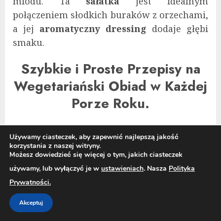
miodu. Ta
sałatka
jest idealnym
połączeniem słodkich buraków z orzechami,
a jej
aromatyczny dressing
dodaje głębi
smaku.
Szybkie i Proste Przepisy na
Wegetariański Obiad w Każdej
Porze Roku.
Wegetariańskie obiady są idealnym
Używamy ciasteczek, aby zapewnić najlepszą jakość
rozwiązaniem na każdą porę roku. Są nie
korzystania z naszej witryny.
Możesz dowiedzieć się więcej o tym, jakich ciasteczek
tylko zdrowe, ale także pyszne, pełne
używamy, lub wyłączyć je w
ustawieniach
. Nasza
Polityka
warzyw i bogate w wartości odżywcze. W
Prywatności.
tym artykule przedstawiamy
10 prostych
przepisów
, które można przygotować o
Akceptuj
każdej porze roku, a jednocześnie cieszyć się