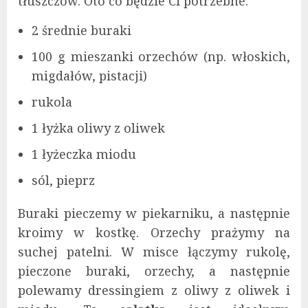
tłuszczów. Oto co będzie Ci potrzebne:
2 średnie buraki
100 g mieszanki orzechów (np. włoskich,
migdałów, pistacji)
rukola
1 łyżka oliwy z oliwek
1 łyżeczka miodu
sól, pieprz
Buraki pieczemy w piekarniku, a następnie
kroimy w kostkę. Orzechy prażymy na
suchej patelni. W misce łączymy rukolę,
pieczone buraki, orzechy, a następnie
polewamy dressingiem z oliwy z oliwek i