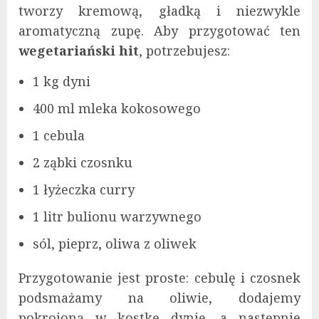
tworzy kremową, gładką i niezwykle
aromatyczną zupę. Aby przygotować ten
wegetariański hit
, potrzebujesz:
1 kg dyni
400 ml mleka kokosowego
1 cebula
2 ząbki czosnku
1 łyżeczka curry
1 litr bulionu warzywnego
sól, pieprz, oliwa z oliwek
Przygotowanie jest proste: cebulę i czosnek
podsmażamy na oliwie, dodajemy
pokrojoną w kostkę dynię, a następnie