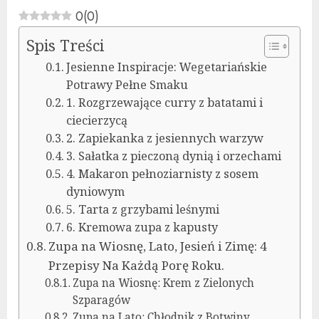
0
(
0
)
Spis Treści
Jesienne Inspiracje: Wegetariańskie
Potrawy Pełne Smaku
1. Rozgrzewające curry z batatami i
ciecierzycą
2. Zapiekanka z jesiennych warzyw
3. Sałatka z pieczoną dynią i orzechami
4. Makaron pełnoziarnisty z sosem
dyniowym
5. Tarta z grzybami leśnymi
6. Kremowa zupa z kapusty
Zupa na Wiosnę, Lato, Jesień i Zimę: 4
Przepisy Na Każdą Porę Roku.
Zupa na Wiosnę: Krem z Zielonych
Szparagów
Zupa na Lato: Chłodnik z Botwiny