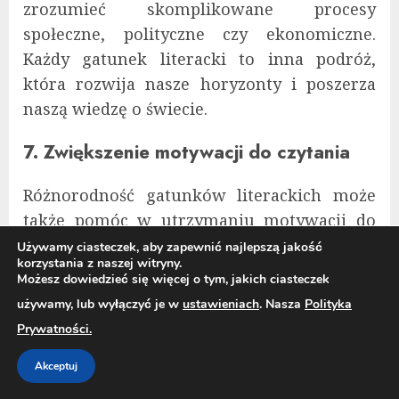
zrozumieć skomplikowane procesy
społeczne, polityczne czy ekonomiczne.
Każdy gatunek literacki to inna podróż,
która rozwija nasze horyzonty i poszerza
naszą wiedzę o świecie.
7. Zwiększenie motywacji do czytania
Różnorodność gatunków literackich może
także pomóc w utrzymaniu motywacji do
czytania. Często, jeśli utknęliśmy w jednym
Używamy ciasteczek, aby zapewnić najlepszą jakość
korzystania z naszej witryny.
gatunku, czytanie zaczyna wydawać się
Możesz dowiedzieć się więcej o tym, jakich ciasteczek
monotonne i nudne. Jednak zmiana stylu i
używamy, lub wyłączyć je w
ustawieniach
. Nasza
Polityka
tematu książek, które czytamy, ożywia naszą
Prywatności.
pasję do literatury. Możemy odkrywać nowe
gatunki, które dotąd wydawały się nam
Akceptuj
obce, takie jak literatura sensacyjna, science