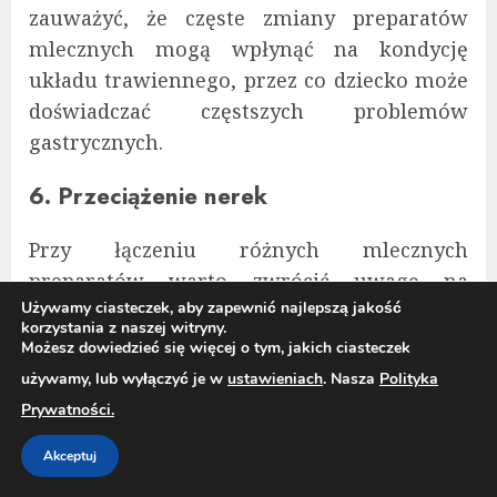
zauważyć, że częste zmiany preparatów
mlecznych mogą wpłynąć na kondycję
układu trawiennego, przez co dziecko może
doświadczać częstszych problemów
gastrycznych.
6. Przeciążenie nerek
Przy łączeniu różnych mlecznych
preparatów warto zwrócić uwagę na
Używamy ciasteczek, aby zapewnić najlepszą jakość
obciążenie nerek.
Wysoka zawartość białka
korzystania z naszej witryny.
w niektórych preparatach modyfikowanych
Możesz dowiedzieć się więcej o tym, jakich ciasteczek
może prowadzić do ich
nadmiernego
używamy, lub wyłączyć je w
ustawieniach
. Nasza
Polityka
obciążenia
. U niemowląt, które nie posiadają
Prywatności.
jeszcze w pełni rozwiniętego układu
Akceptuj
nerkowego, taki stan może prowadzić do