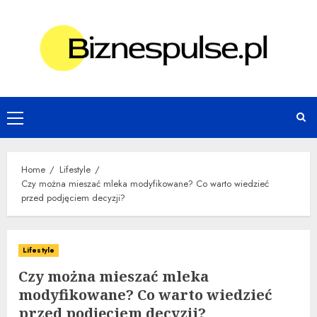
Skip
to
content
Primary
Menu
Home
Lifestyle
Czy można mieszać mleka modyfikowane? Co warto wiedzieć
przed podjęciem decyzji?
Lifestyle
Czy można mieszać mleka
modyfikowane? Co warto wiedzieć
przed podjęciem decyzji?