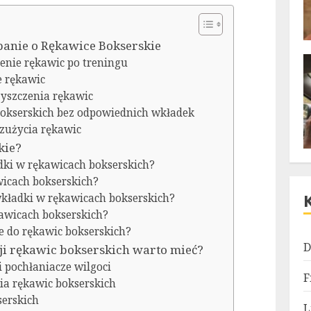
banie o Rękawice Bokserskie
enie rękawic po treningu
e rękawic
zyszczenia rękawic
bokserskich bez odpowiednich wkładek
 zużycia rękawic
kie?
dki w rękawicach bokserskich?
wicach bokserskich?
wkładki w rękawicach bokserskich?
kawicach bokserskich?
ze do rękawic bokserskich?
D
cji rękawic bokserskich warto mieć?
i pochłaniacze wilgoci
F
a rękawic bokserskich
serskich
L