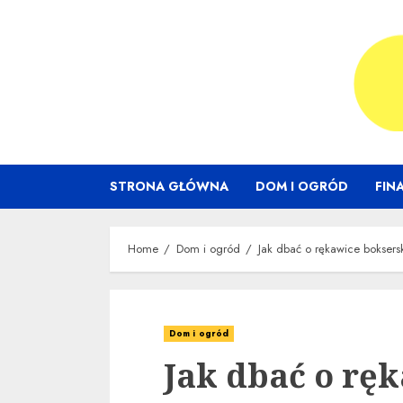
Skip
to
content
STRONA GŁÓWNA
DOM I OGRÓD
FIN
Home
Dom i ogród
Jak dbać o rękawice boksers
Dom i ogród
Jak dbać o rę