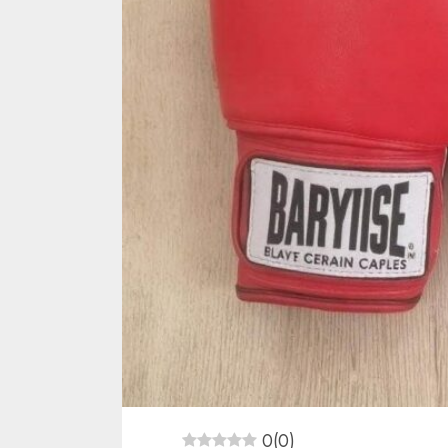
0
(
0
)