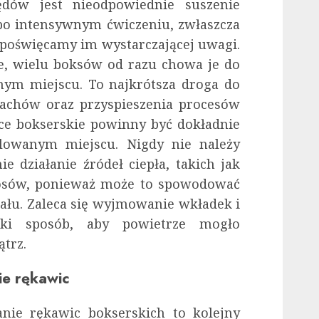
ędów jest nieodpowiednie suszenie
 po intensywnym ćwiczeniu, zwłaszcza
 poświęcamy im wystarczającej uwagi.
ce, wielu boksów od razu chowa je do
nym miejscu. To najkrótsza droga do
achów oraz przyspieszenia procesów
ice bokserskie powinny być dokładnie
owanym miejscu. Nigdy nie należy
e działanie źródeł ciepła, takich jak
włosów, ponieważ może to spowodować
ału. Zaleca się wyjmowanie wkładek i
aki sposób, aby powietrze mogło
trz.
ie rękawic
ie rękawic bokserskich to kolejny