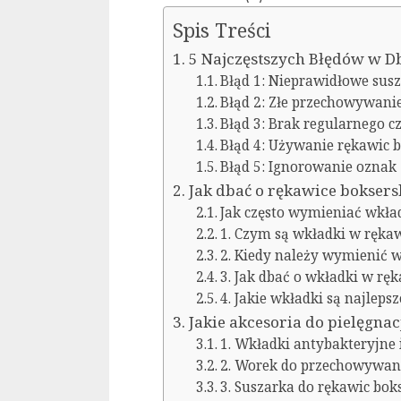
Spis Treści
5 Najczęstszych Błędów w D
Błąd 1: Nieprawidłowe susz
Błąd 2: Złe przechowywani
Błąd 3: Brak regularnego c
Błąd 4: Używanie rękawic 
Błąd 5: Ignorowanie oznak
Jak dbać o rękawice boksers
Jak często wymieniać wkła
1. Czym są wkładki w ręka
2. Kiedy należy wymienić 
3. Jak dbać o wkładki w rę
4. Jakie wkładki są najleps
Jakie akcesoria do pielęgna
1. Wkładki antybakteryjne 
2. Worek do przechowywani
3. Suszarka do rękawic bok