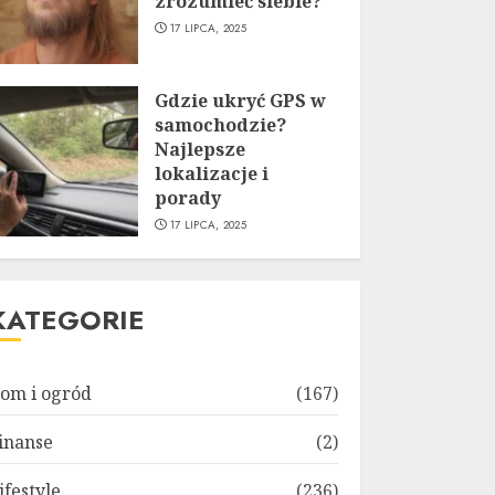
zrozumieć siebie?
17 LIPCA, 2025
Gdzie ukryć GPS w
samochodzie?
Najlepsze
lokalizacje i
porady
17 LIPCA, 2025
KATEGORIE
om i ogród
(167)
inanse
(2)
ifestyle
(236)