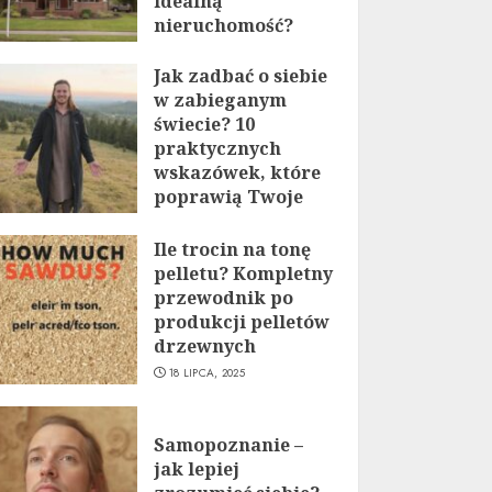
idealną
nieruchomość?
19 LIPCA, 2025
Jak zadbać o siebie
w zabieganym
świecie? 10
praktycznych
wskazówek, które
poprawią Twoje
życie
Ile trocin na tonę
19 LIPCA, 2025
pelletu? Kompletny
przewodnik po
produkcji pelletów
drzewnych
18 LIPCA, 2025
Samopoznanie –
jak lepiej