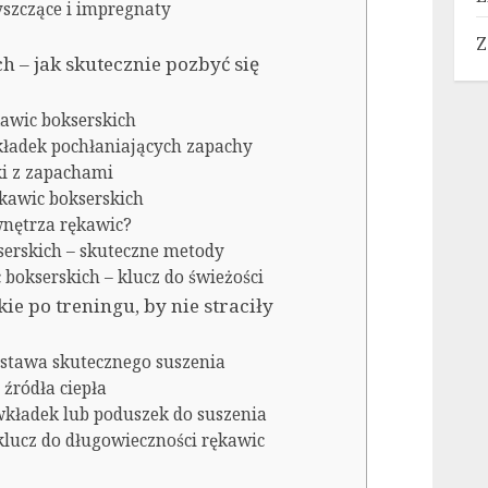
zyszczące i impregnaty
Z
h – jak skutecznie pozbyć się
kawic bokserskich
kładek pochłaniających zapachy
ki z zapachami
ękawic bokserskich
 wnętrza rękawic?
serskich – skuteczne metody
bokserskich – klucz do świeżości
ie po treningu, by nie straciły
dstawa skutecznego suszenia
 źródła ciepła
wkładek lub poduszek do suszenia
 klucz do długowieczności rękawic