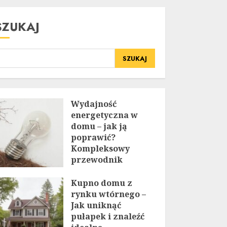
SZUKAJ
SZUKAJ
Wydajność
energetyczna w
domu – jak ją
poprawić?
Kompleksowy
przewodnik
20 LIPCA, 2025
Kupno domu z
rynku wtórnego –
Jak uniknąć
pułapek i znaleźć