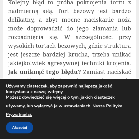
Kolejny błąd to próba pokrojenia tortu z
nadmierną siłą. Tort bezowy jest bardzo
delikatny, a zbyt mocne naciskanie noża
może doprowadzić do jego złamania lub
rozpadnięcia się. W szczególności przy
wysokich tortach bezowych, gdzie struktura
jest jeszcze bardziej krucha, trzeba unikać
jakiejkolwiek agresywnej techniki krojenia.
Jak uniknąć tego błędu?
Zamiast naciskać
na nóż, spróbuj wykorzystać metodę
Używamy ciasteczek, aby zapewnić najlepszą jakość
posuwistą. Delikatnie przesuwaj nóż od
korzystania z naszej witryny.
góry do dołu, zamiast go wbijać w tort.
Możesz dowiedzieć się więcej o tym, jakich ciasteczek
Używaj ruchów ostrożnych, ale
używamy, lub wyłączyć je w
ustawieniach
. Nasza
Polityka
zdecydowanych, by zachować równowagę
Prywatności.
struktury ciasta.
Akceptuj
3. Zła technika krojenia tortu