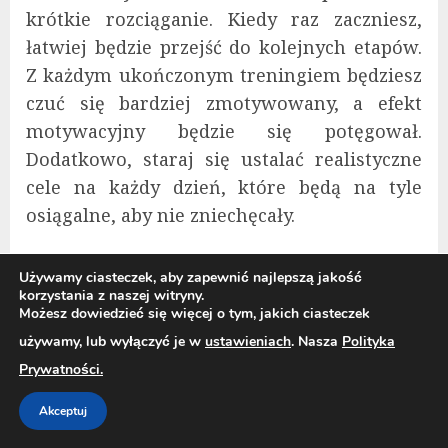
krótkie rozciąganie. Kiedy raz zaczniesz,
łatwiej będzie przejść do kolejnych etapów.
Z każdym ukończonym treningiem będziesz
czuć się bardziej zmotywowany, a efekt
motywacyjny będzie się potęgował.
Dodatkowo, staraj się ustalać realistyczne
cele na każdy dzień, które będą na tyle
osiągalne, aby nie zniechęcały.
3. Jak nie rezygnować, gdy pojawiają
Używamy ciasteczek, aby zapewnić najlepszą jakość
się wątpliwości?
korzystania z naszej witryny.
Możesz dowiedzieć się więcej o tym, jakich ciasteczek
W momentach wątpliwości, gdy czujesz, że
używamy, lub wyłączyć je w
ustawieniach
. Nasza
Polityka
Twoje wysiłki są nieosiągalne, warto
Prywatności.
znaleźć sposób na pozytywne podejście do
Akceptuj
trudności. Zamiast postrzegać