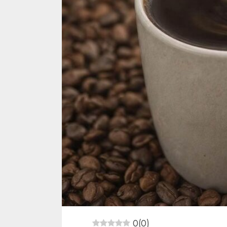
0
(
0
)