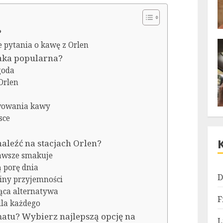
?
 pytania o kawę z Orlen
taka popularna?
goda
Orlen
rwowania kawy
sce
aleźć na stacjach Orlen?
zawsze smakuje
 porę dnia
D
iny przyjemności
ąca alternatywa
F
dla każdego
atu? Wybierz najlepszą opcję na
L