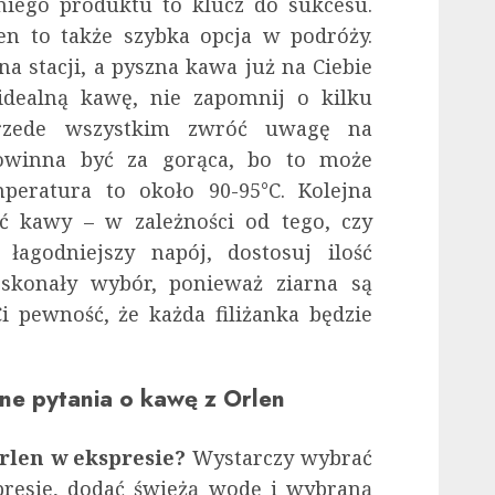
iego produktu to klucz do sukcesu.
en to także szybka opcja w podróży.
na stacji, a pyszna kawa już na Ciebie
 idealną kawę, nie zapomnij o kilku
Przede wszystkim zwróć uwagę na
owinna być za gorąca, bo to może
mperatura to około 90-95°C. Kolejna
ść kawy – w zależności od tego, czy
 łagodniejszy napój, dostosuj ilość
skonały wybór, ponieważ ziarna są
i pewność, że każda filiżanka będzie
ne pytania o kawę z Orlen
rlen w ekspresie?
Wystarczy wybrać
presie, dodać świeżą wodę i wybraną