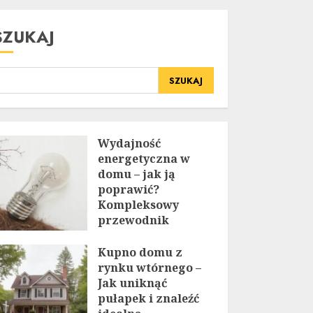
SZUKAJ
SZUKAJ
Wydajność
energetyczna w
domu – jak ją
poprawić?
Kompleksowy
przewodnik
20 LIPCA, 2025
Kupno domu z
rynku wtórnego –
Jak uniknąć
pułapek i znaleźć