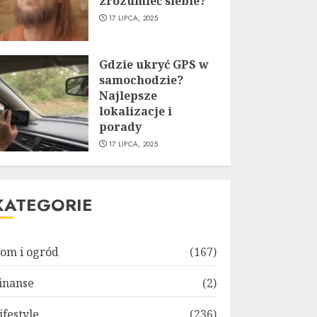
zrozumieć siebie?
17 LIPCA, 2025
Gdzie ukryć GPS w
samochodzie?
Najlepsze
lokalizacje i
porady
17 LIPCA, 2025
KATEGORIE
om i ogród
(167)
inanse
(2)
ifestyle
(236)