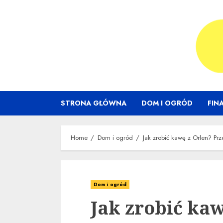
Skip
to
content
STRONA GŁÓWNA
DOM I OGRÓD
FIN
Home
Dom i ogród
Jak zrobić kawę z Orlen? Pr
Dom i ogród
Jak zrobić kaw