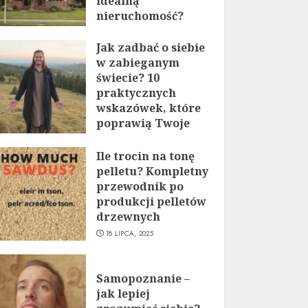
idealną
nieruchomość?
19 LIPCA, 2025
Jak zadbać o siebie
w zabieganym
świecie? 10
praktycznych
wskazówek, które
poprawią Twoje
życie
Ile trocin na tonę
19 LIPCA, 2025
pelletu? Kompletny
przewodnik po
produkcji pelletów
drzewnych
18 LIPCA, 2025
Samopoznanie –
jak lepiej