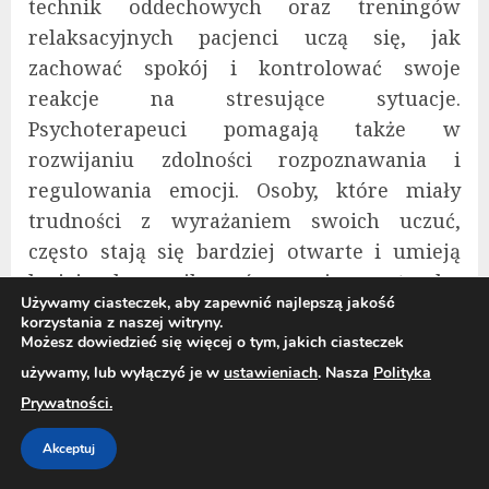
technik oddechowych oraz treningów
relaksacyjnych pacjenci uczą się, jak
zachować spokój i kontrolować swoje
reakcje na stresujące sytuacje.
Psychoterapeuci pomagają także w
rozwijaniu zdolności rozpoznawania i
regulowania emocji. Osoby, które miały
trudności z wyrażaniem swoich uczuć,
często stają się bardziej otwarte i umieją
lepiej komunikować swoje potrzeby.
Używamy ciasteczek, aby zapewnić najlepszą jakość
Rozwijanie tej umiejętności jest szczególnie
korzystania z naszej witryny.
ważne w kontekście poprawy jakości relacji
Możesz dowiedzieć się więcej o tym, jakich ciasteczek
interpersonalnych oraz w procesie
używamy, lub wyłączyć je w
ustawieniach
. Nasza
Polityka
terapeutycznym. Dodatkowo, psychoterapia
Prywatności.
wspiera pacjentów w nauce
Akceptuj
konstruktywnego radzenia sobie z