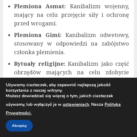
Plemiona Asmat:
Kanibalizm wojenny,
mający na celu przejęcie siły i ochronę
przed wrogami.
Plemiona Gimi:
Kanibalizm odwetowy,
stosowany w odpowiedzi na zabójstwo
członka plemienia.
Rytuały religijne:
Kanibalizm jako część
obrzędów mających na celu zdobycie
duchowej mocy.
Używamy ciasteczek, aby zapewnić najlepszą jakość
korzystania z naszej witryny.
Współczesne tabu i edukacja w Papui-
Możesz dowiedzieć się więcej o tym, jakich ciasteczek
Nowej Gwinei: Walka z kanibalizmem
używamy, lub wyłączyć je w
ustawieniach
. Nasza
Polityka
Prywatności.
Papua-Nowa Gwinea, kraj o bogatej
Akceptuj
kulturze i historii, wciąż zmaga się z