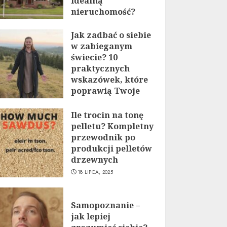
idealną
nieruchomość?
19 LIPCA, 2025
Jak zadbać o siebie
w zabieganym
świecie? 10
praktycznych
wskazówek, które
poprawią Twoje
życie
Ile trocin na tonę
19 LIPCA, 2025
pelletu? Kompletny
przewodnik po
produkcji pelletów
drzewnych
18 LIPCA, 2025
Samopoznanie –
jak lepiej