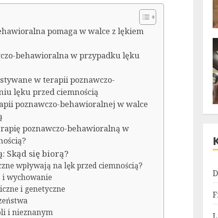
ehawioralna pomaga w walce z lękiem
awczo-behawioralna w przypadku lęku
stywane w terapii poznawczo-
niu lęku przed ciemnością
rapii poznawczo-behawioralnej w walce
ą
erapię poznawczo-behawioralną w
nością?
: Skąd się biorą?
iczne wpływają na lęk przed ciemnością?
D
a i wychowanie
czne i genetyczne
F
czeństwa
oli i nieznanym
L