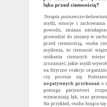
lęku przed ciemnością?
Terapia poznawczo-behawiora
myśli, emocje i zachowania 
powodu, zmiana nieadapt
prowadzić do zmiany w zach
przed ciemnością, osoba ci
myślenia, że ciemność wiąż
unikania ciemnych miejs
zrozumieć, jakie myśli wywołu
na fizyczne reakcje organizmu
czy pocenie się. Podsta
negatywnych przekonań
o c
pomaga pacjentowi rozpo
wzmacniają lęk, oraz przeanal
Na przykład, osoba bojąca si