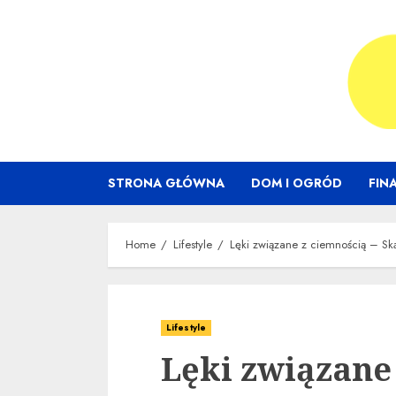
Skip
to
content
STRONA GŁÓWNA
DOM I OGRÓD
FIN
Home
Lifestyle
Lęki związane z ciemnością – Skąd
Lifestyle
Lęki związane 