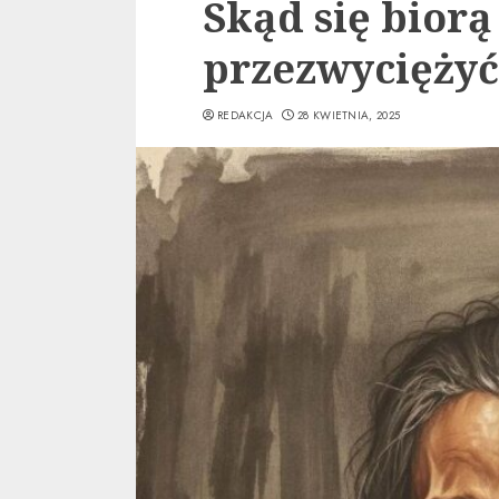
Skąd się biorą 
przezwyciężyć
REDAKCJA
28 KWIETNIA, 2025