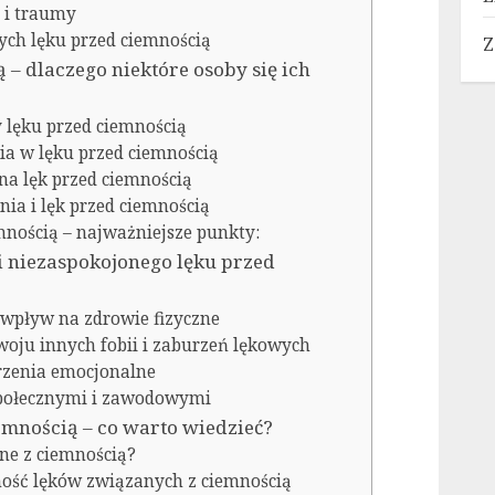
a i traumy
ych lęku przed ciemnością
Z
 – dlaczego niektóre osoby się ich
 lęku przed ciemnością
ia w lęku przed ciemnością
a lęk przed ciemnością
ia i lęk przed ciemnością
mnością – najważniejsze punkty:
i niezaspokojonego lęku przed
h wpływ na zdrowie fizyczne
woju innych fobii i zaburzeń lękowych
urzenia emocjonalne
 społecznymi i zawodowymi
iemnością – co warto wiedzieć?
ane z ciemnością?
ność lęków związanych z ciemnością