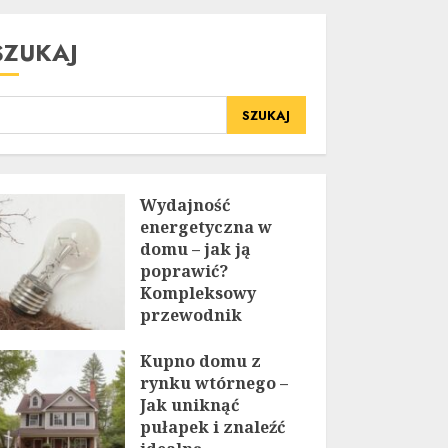
SZUKAJ
SZUKAJ
Wydajność
energetyczna w
domu – jak ją
poprawić?
Kompleksowy
przewodnik
20 LIPCA, 2025
Kupno domu z
rynku wtórnego –
Jak uniknąć
pułapek i znaleźć