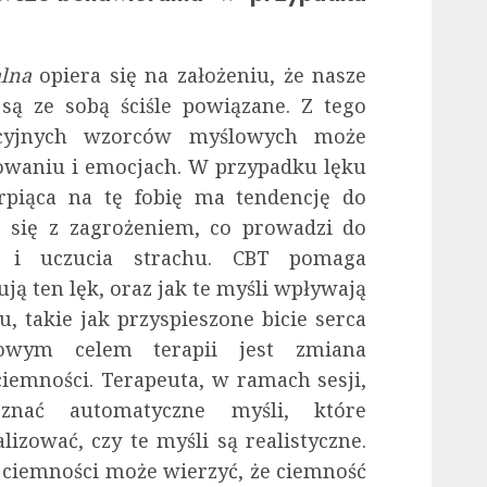
lna
opiera się na założeniu, że nasze
są ze sobą ściśle powiązane. Z tego
acyjnych wzorców myślowych może
owaniu i emocjach. W przypadku lęku
erpiąca na tę fobię ma tendencję do
e się z zagrożeniem, co prowadzi do
c i uczucia strachu. CBT pomaga
ją ten lęk, oraz jak te myśli wpływają
, takie jak przyspieszone bicie serca
wowym celem terapii jest zmiana
iemności. Terapeuta, w ramach sesji,
znać automatyczne myśli, które
izować, czy te myśli są realistyczne.
ę ciemności może wierzyć, że ciemność