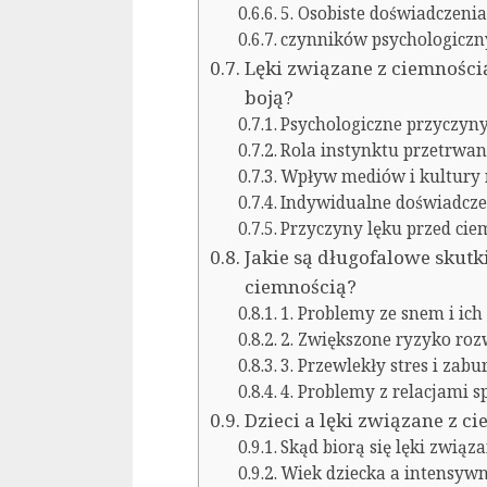
5. Osobiste doświadczeni
czynników psychologiczn
Lęki związane z ciemnością
boją?
Psychologiczne przyczyny
Rola instynktu przetrwan
Wpływ mediów i kultury n
Indywidualne doświadczen
Przyczyny lęku przed cie
Jakie są długofalowe skutk
ciemnością?
1. Problemy ze snem i ic
2. Zwiększone ryzyko roz
3. Przewlekły stres i zab
4. Problemy z relacjami
Dzieci a lęki związane z c
Skąd biorą się lęki związ
Wiek dziecka a intensyw