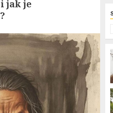
i jak je
?