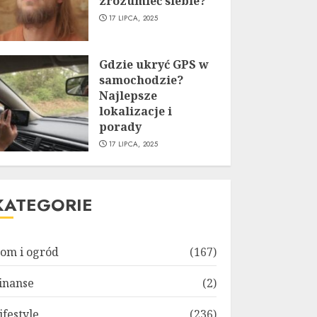
zrozumieć siebie?
17 LIPCA, 2025
Gdzie ukryć GPS w
samochodzie?
Najlepsze
lokalizacje i
porady
17 LIPCA, 2025
KATEGORIE
om i ogród
(167)
inanse
(2)
ifestyle
(236)