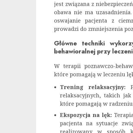
jest związana z niebezpiecze
obawa nie ma uzasadnienia.
oswajanie pacjenta z ciem
prowadzi do zmniejszenia po
Główne techniki wykorz
behawioralnej przy leczen
W terapii poznawczo-behawi
które pomagają w leczeniu lęk
Trening relaksacyjny:
Pa
relaksacyjnych, takich ja
które pomagają w radzeniu 
Ekspozycja na lęk:
Terapi
pacjenta na sytuacje zwi
realizowany w sposób k