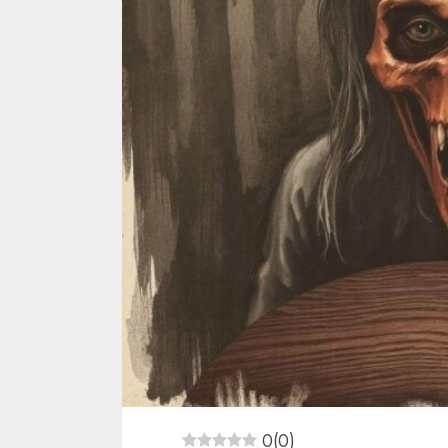
0
(
0
)