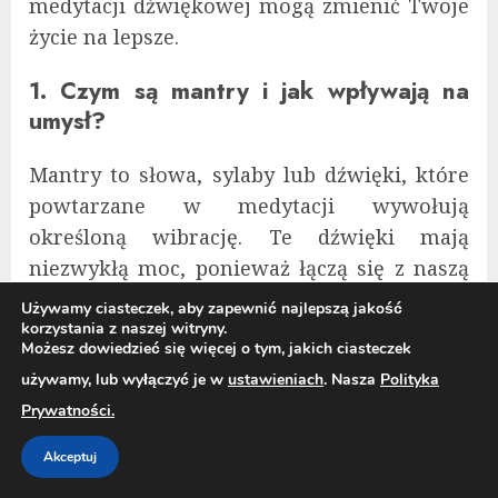
medytacji dźwiękowej mogą zmienić Twoje
życie na lepsze.
1. Czym są mantry i jak wpływają na
umysł?
Mantry to słowa, sylaby lub dźwięki, które
powtarzane w medytacji wywołują
określoną wibrację. Te dźwięki mają
niezwykłą moc, ponieważ łączą się z naszą
wewnętrzną energią i wpływają na nasze
Używamy ciasteczek, aby zapewnić najlepszą jakość
myśli, emocje i ogólne samopoczucie. W
korzystania z naszej witryny.
Możesz dowiedzieć się więcej o tym, jakich ciasteczek
tradycji hinduistycznej oraz buddyjskiej
używamy, lub wyłączyć je w
ustawieniach
. Nasza
Polityka
mantry są używane jako narzędzia do
Prywatności.
osiągania wewnętrznej harmonii i
duchowego przebudzenia. Najczęściej
Akceptuj
stosowane mantry, takie jak
Om Namah