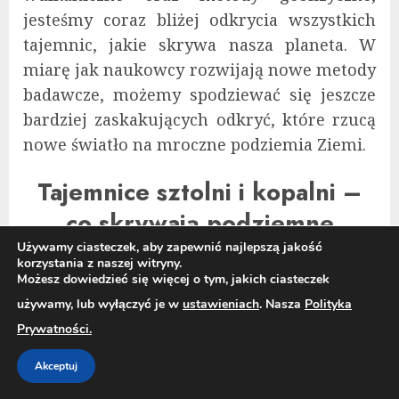
jesteśmy coraz bliżej odkrycia wszystkich
tajemnic, jakie skrywa nasza planeta. W
miarę jak naukowcy rozwijają nowe metody
badawcze, możemy spodziewać się jeszcze
bardziej zaskakujących odkryć, które rzucą
nowe światło na mroczne podziemia Ziemi.
Tajemnice sztolni i kopalni –
co skrywają podziemne
konstrukcje?
Używamy ciasteczek, aby zapewnić najlepszą jakość
korzystania z naszej witryny.
Możesz dowiedzieć się więcej o tym, jakich ciasteczek
Podziemne światy
, które przez wieki
używamy, lub wyłączyć je w
ustawieniach
. Nasza
Polityka
stanowiły nieodkrytą tajemnicę, wciąż
Prywatności.
fascynują odkrywców, miłośników historii i
Akceptuj
turystów. W ziemi skrywają się konstrukcje,