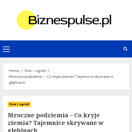
Skip
to
content
Primary
Menu
Home
Dom i ogród
Mroczne podziemia – Co kryje ziemia? Tajemnice skrywane w
głębinach
Dom i ogród
Mroczne podziemia – Co kryje
ziemia? Tajemnice skrywane w
głębinach