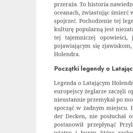
przeraża. To historia nawiedz
oceanach, zwiastując śmierć 
spojrzeć. Pochodzenie tej leg
kulturę popularną jest niezata
tej tajemniczej opowieści,
pojawiającym się zjawiskom, 
Holendra.
Początki legendy o Lataj
Legenda o Latającym Holendrz
europejscy żeglarze zaczęli 
nieustannie przemykał po mor
spocząć w żadnym miejscu. H
der Decken, nie posłuchał 
postanowił przepłynąć Przy
wiatru i burzy, które rzek