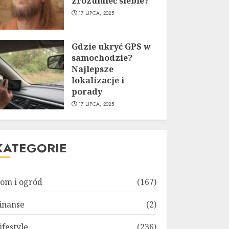
zrozumieć siebie?
17 LIPCA, 2025
Gdzie ukryć GPS w
samochodzie?
Najlepsze
lokalizacje i
porady
17 LIPCA, 2025
KATEGORIE
om i ogród
(167)
inanse
(2)
ifestyle
(236)