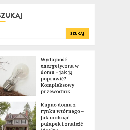
SZUKAJ
SZUKAJ
Wydajność
energetyczna w
domu – jak ją
poprawić?
Kompleksowy
przewodnik
20 LIPCA, 2025
Kupno domu z
rynku wtórnego –
Jak uniknąć
pułapek i znaleźć