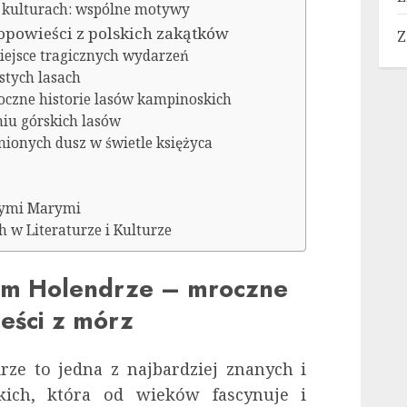
 kulturach: wspólne motywy
opowieści z polskich zakątków
Z
miejsce tragicznych wydarzeń
stych lasach
oczne historie lasów kampinoskich
niu górskich lasów
nionych dusz w świetle księżyca
nymi Marymi
 w Literaturze i Kulturze
ym Holendrze – mroczne
eści z mórz
ze to jedna z najbardziej znanych i
ich, która od wieków fascynuje i