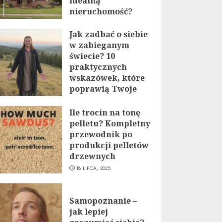
idealną
nieruchomość?
19 LIPCA, 2025
Jak zadbać o siebie
w zabieganym
świecie? 10
praktycznych
wskazówek, które
poprawią Twoje
życie
Ile trocin na tonę
19 LIPCA, 2025
pelletu? Kompletny
przewodnik po
produkcji pelletów
drzewnych
18 LIPCA, 2025
Samopoznanie –
jak lepiej