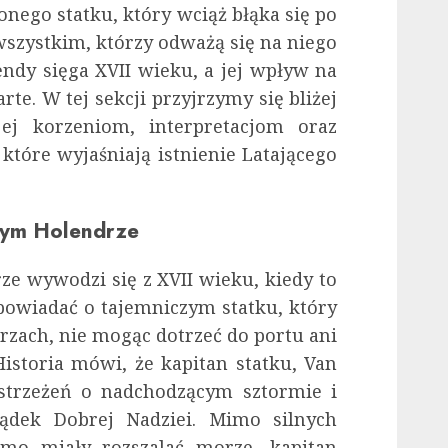
onego statku, który wciąż błąka się po
wszystkim, którzy odważą się na niego
endy sięga XVII wieku, a jej wpływ na
rte. W tej sekcji przyjrzymy się bliżej
 jej korzeniom, interpretacjom oraz
które wyjaśniają istnienie Latającego
ącym Holendrze
e wywodzi się z XVII wieku, kiedy to
opowiadać o tajemniczym statku, który
zach, nie mogąc dotrzeć do portu ani
istoria mówi, że kapitan statku, Van
ostrzeżeń o nadchodzącym sztormie i
lądek Dobrej Nadziei. Mimo silnych
omo miały rozszalać morze, kapitan