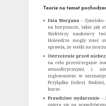
Teorie na temat pochodze
Fata Morgana
– Zjawisko 
na horyzoncie, takie jak s
Niektórzy naukowcy twi
Holendrze mogły mieć sw
sprawia, że statki na morzu 
Ostrzeżenie przed niebe
na celu przestrzeganie m
atmosferycznymi i nie
żeglowaniem w nieznanyc
Przylądka Dobrej Nadziei
burze.
Prawdziwe wydarzenie
– 
opiera się na prawdziwym