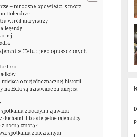
rze – mroczne opowieści z mórz
cym Holendrze
ndra wśród marynarzy
ia legendy
larnej
endra
ajemnice Helu i jego opuszczonych
historii
wiadków
– miejsca o niejednoznacznej historii
y na Helu są uznawane za miejsca
y
D
 spotkania z nocnymi zjawami
 z duchami: historie pełne tajemnicy
F
ie z nocną zmorą?
twa: spotkania z nieznanym
L