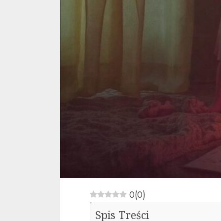
0
(
0
)
Spis Treści