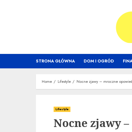
Skip
to
content
STRONA GŁÓWNA
DOM I OGRÓD
FIN
Home
Lifestyle
Nocne zjawy – mroczne opowieś
Lifestyle
Nocne zjawy –