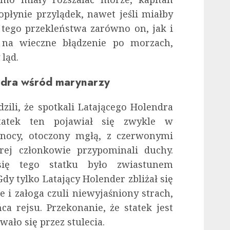
 opłynie przylądek, nawet jeśli miałby
 tego przekleństwa zarówno on, jak i
i na wieczne błądzenie po morzach,
 ląd.
ndra wśród marynarzy
zili, że spotkali Latającego Holendra
tatek ten pojawiał się zwykle w
 nocy, otoczony mgłą, z czerwonymi
órej członkowie przypominali duchy.
się tego statku było zwiastunem
dy tylko Latający Holender zbliżał się
 i załoga czuli niewyjaśniony strach,
a rejsu. Przekonanie, że statek jest
wało się przez stulecia.