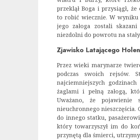
przeklął Boga i przysiągł, że
to robić wiecznie. W wyniku
jego załoga zostali skazan
niezdolni do powrotu na stały
Zjawisko Latającego Hole
Przez wieki marynarze twierd
podczas swoich rejsów. S
najciemniejszych godzinach
żaglami i pełną załogą, kt
Uważano, że pojawienie 
nieuchronnego nieszczęścia. G
do innego statku, pasażerowie
który towarzyszył im do końc
przynętą dla śmierci, utrzymy