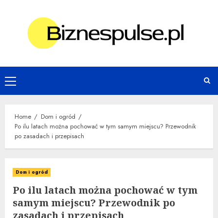
Skip
to
content
Primary
Menu
Home
Dom i ogród
Po ilu latach można pochować w tym samym miejscu? Przewodnik
po zasadach i przepisach
Dom i ogród
Po ilu latach można pochować w tym
samym miejscu? Przewodnik po
zasadach i przepisach