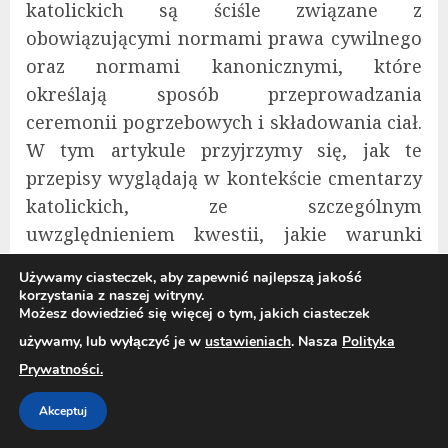
katolickich są ściśle związane z
obowiązującymi normami prawa cywilnego
oraz normami kanonicznymi, które
określają sposób przeprowadzania
ceremonii pogrzebowych i składowania ciał.
W tym artykule przyjrzymy się, jak te
przepisy wyglądają w kontekście cmentarzy
katolickich, ze szczególnym
uwzględnieniem kwestii, jakie warunki
muszą być spełnione, by pochować
Używamy ciasteczek, aby zapewnić najlepszą jakość
zmarłego w tym samym miejscu po upływie
korzystania z naszej witryny.
Możesz dowiedzieć się więcej o tym, jakich ciasteczek
określonego czasu.
używamy, lub wyłączyć je w
ustawieniach
. Nasza
Polityka
Przepisy prawne dotyczące
Prywatności.
pochówków na cmentarzach katolickich
Akceptuj
W Polsce kwestie związane z pochówkami