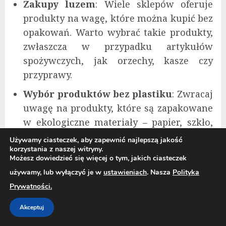
Zakupy luzem
: Wiele sklepów oferuje
produkty na wagę, które można kupić bez
opakowań. Warto wybrać takie produkty,
zwłaszcza w przypadku artykułów
spożywczych, jak orzechy, kasze czy
przyprawy.
Wybór produktów bez plastiku
: Zwracaj
uwagę na produkty, które są zapakowane
w ekologiczne materiały – papier, szkło,
metal. Wybieraj również produkty, które
Używamy ciasteczek, aby zapewnić najlepszą jakość
korzystania z naszej witryny.
oferują
refill
, czyli możliwość
Możesz dowiedzieć się więcej o tym, jakich ciasteczek
uzupełnienia opakowania, co znacząco
używamy, lub wyłączyć je w
ustawieniach
. Nasza
Polityka
ogranicza zużycie plastiku.
Prywatności.
4. Jak zakupy online mogą być bardziej
Akceptuj
ekologiczne?