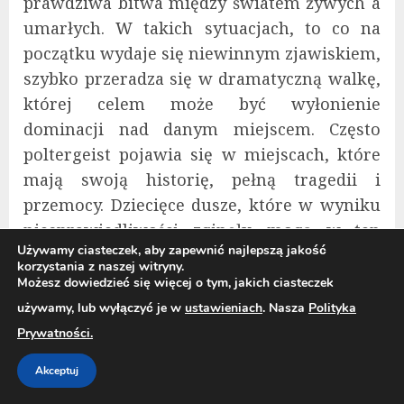
prawdziwa bitwa między światem żywych a
umarłych. W takich sytuacjach, to co na
początku wydaje się niewinnym zjawiskiem,
szybko przeradza się w dramatyczną walkę,
której celem może być wyłonienie
dominacji nad danym miejscem. Często
poltergeist pojawia się w miejscach, które
mają swoją historię, pełną tragedii i
przemocy. Dziecięce dusze, które w wyniku
niesprawiedliwości zginęły, mogą w ten
Używamy ciasteczek, aby zapewnić najlepszą jakość
sposób wyrażać swoje emocje i
korzystania z naszej witryny.
rozgoryczenie, walcząc z żyjącymi, którzy
Możesz dowiedzieć się więcej o tym, jakich ciasteczek
nie potrafią ich zrozumieć. Zjawisko to
używamy, lub wyłączyć je w
ustawieniach
. Nasza
Polityka
może mieć głęboko osobiste podłoże, gdyż
Prywatności.
duchy często próbują zwrócić na siebie
Akceptuj
uwagę, aby wyjawić niezamknięte sprawy z