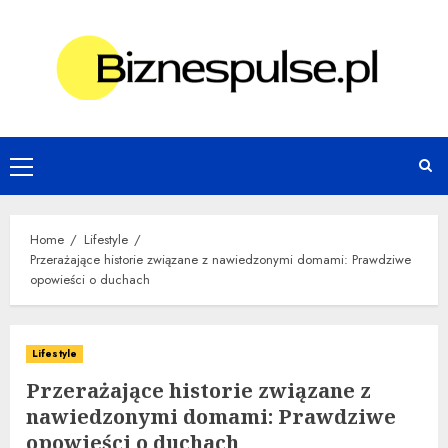
Skip
to
content
Primary
Menu
Home
Lifestyle
Przerażające historie związane z nawiedzonymi domami: Prawdziwe
opowieści o duchach
Lifestyle
Przerażające historie związane z
nawiedzonymi domami: Prawdziwe
opowieści o duchach