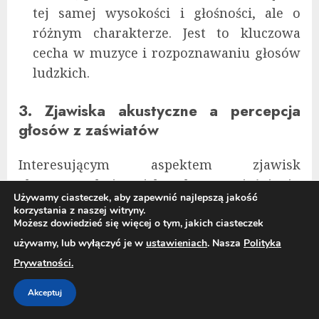
tej samej wysokości i głośności, ale o
różnym charakterze. Jest to kluczowa
cecha w muzyce i rozpoznawaniu głosów
ludzkich.
3. Zjawiska akustyczne a percepcja
głosów z zaświatów
Interesującym aspektem zjawisk
akustycznych jest ich rola w wyjaśnianiu
Używamy ciasteczek, aby zapewnić najlepszą jakość
zjawisk nadprzyrodzonych, takich jak „głosy
korzystania z naszej witryny.
z zaświatów”. Wiele osób twierdzi, że słyszy
Możesz dowiedzieć się więcej o tym, jakich ciasteczek
dźwięki, które wydają się pochodzić z
używamy, lub wyłączyć je w
ustawieniach
. Nasza
Polityka
innych wymiarów, jednak akustyka
Prywatności.
dostarcza wielu wyjaśnień dla tych
Akceptuj
doświadczeń. Wiele z tych zjawisk jest