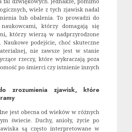
a fal dźwiękowych. Jednakże, pomimo
gicznych, wiele z tych zjawisk nadal
nienia lub obalenia. To prowadzi do
 naukowcami, którzy domagają się
i, którzy wierzą w nadprzyrodzone
. Naukowe podejście, choć skuteczne
terialnej, nie zawsze jest w stanie
yczące rzeczy, które wykraczają poza
adomość po śmierci czy istnienie innych
o zrozumienia zjawisk, które
 ramy
lne jest obecna od wieków w różnych
łym świecie. Duchy, anioły, życie po
zjawiska są często interpretowane w