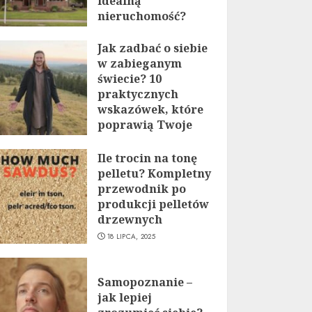
idealną
nieruchomość?
19 LIPCA, 2025
Jak zadbać o siebie
w zabieganym
świecie? 10
praktycznych
wskazówek, które
poprawią Twoje
życie
Ile trocin na tonę
19 LIPCA, 2025
pelletu? Kompletny
przewodnik po
produkcji pelletów
drzewnych
18 LIPCA, 2025
Samopoznanie –
jak lepiej