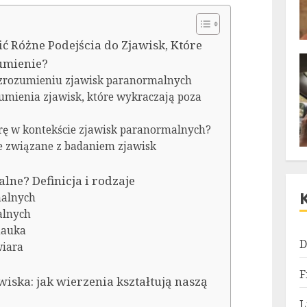
ć Różne Podejścia do Zjawisk, Które
umienie?
 zrozumieniu zjawisk paranormalnych
zumienia zjawisk, które wykraczają poza
arę w kontekście zjawisk paranormalnych?
e związane z badaniem zjawisk
ne? Definicja i rodzaje
malnych
alnych
nauka
D
wiara
F
iska: jak wierzenia kształtują naszą
L