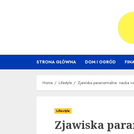
Skip
to
content
STRONA GŁÓWNA
DOM I OGRÓD
FIN
Home
Lifestyle
Zjawiska paranormalne: nauka vs.
Lifestyle
Zjawiska par