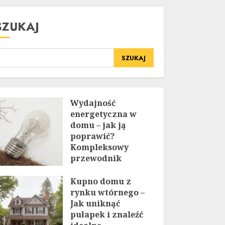
SZUKAJ
SZUKAJ
Wydajność
energetyczna w
domu – jak ją
poprawić?
Kompleksowy
przewodnik
20 LIPCA, 2025
Kupno domu z
rynku wtórnego –
Jak uniknąć
pułapek i znaleźć