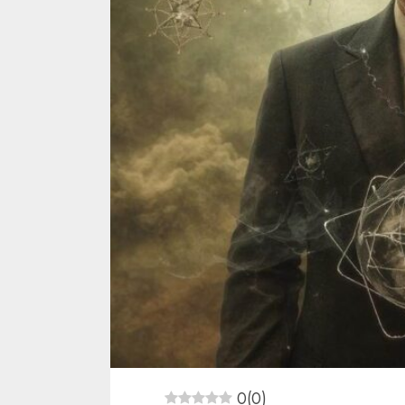
0
(
0
)