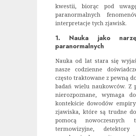
kwestii, biorąc pod uwa
paranormalnych fenomenó
interpretacje tych zjawisk.
1. Nauka jako narzę
paranormalnych
Nauka od lat stara się wyja
nasze codzienne doświadcz
często traktowane z pewną d
badań wielu naukowców. Z p
nierozpoznane, wymaga do
kontekście dowodów empiry
zjawiska, które są trudne d
pomocą nowoczesnych te
termowizyjne, detektory