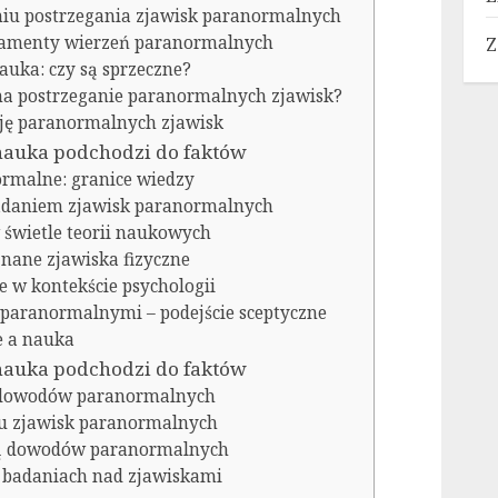
niu postrzegania zjawisk paranormalnych
undamenty wierzeń paranormalnych
Z
auka: czy są sprzeczne?
na postrzeganie paranormalnych zjawisk?
ję paranormalnych zjawisk
nauka podchodzi do faktów
ormalne: granice wiedzy
adaniem zjawisk paranormalnych
świetle teorii naukowych
znane zjawiska fizyczne
e w kontekście psychologii
 paranormalnymi – podejście sceptyczne
e a nauka
nauka podchodzi do faktów
 dowodów paranormalnych
u zjawisk paranormalnych
ią dowodów paranormalnych
 badaniach nad zjawiskami