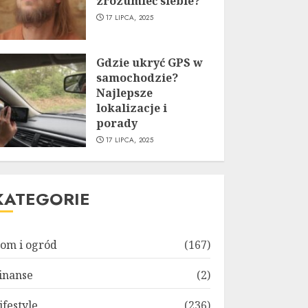
zrozumieć siebie?
17 LIPCA, 2025
Gdzie ukryć GPS w
samochodzie?
Najlepsze
lokalizacje i
porady
17 LIPCA, 2025
KATEGORIE
om i ogród
(167)
inanse
(2)
ifestyle
(236)