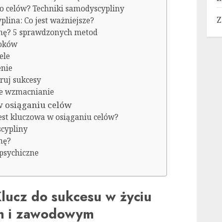
do celów? Techniki samodyscypliny
Z
plina: Co jest ważniejsze?
nę? 5 sprawdzonych metod
roków
ele
enie
bruj sukcesy
ne wzmacnianie
 osiąganiu celów
est kluczowa w osiąganiu celów?
scypliny
nę?
psychiczne
lucz do sukcesu w życiu
m i zawodowym