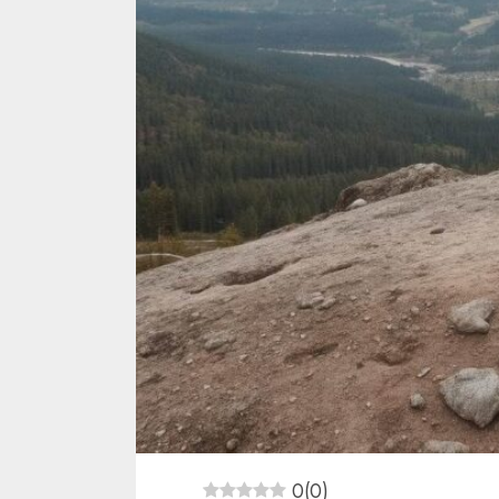
0
(
0
)