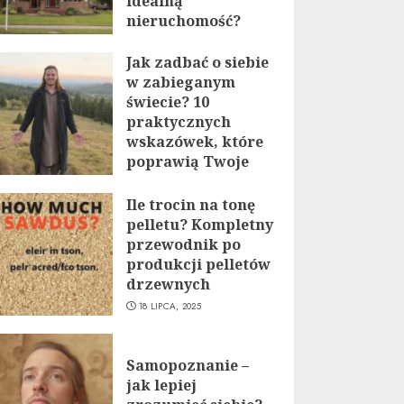
idealną
nieruchomość?
19 LIPCA, 2025
Jak zadbać o siebie
w zabieganym
świecie? 10
praktycznych
wskazówek, które
poprawią Twoje
życie
Ile trocin na tonę
19 LIPCA, 2025
pelletu? Kompletny
przewodnik po
produkcji pelletów
drzewnych
18 LIPCA, 2025
Samopoznanie –
jak lepiej