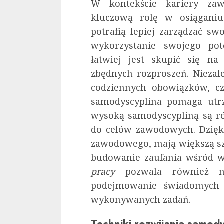
W kontekście kariery za
kluczową rolę w osiąganiu
potrafią lepiej zarządzać s
wykorzystanie swojego pote
łatwiej jest skupić się na
zbędnych rozproszeń​. Niezale
codziennych obowiązków, cz
samodyscyplina pomaga utr
wysoką samodyscypliną są r
do celów zawodowych. Dzięk
zawodowego, mają większą sz
budowanie zaufania wśród 
pracy
pozwala również na
podejmowanie świadomych d
wykonywanych zadań.
Techniki rozwijania samod