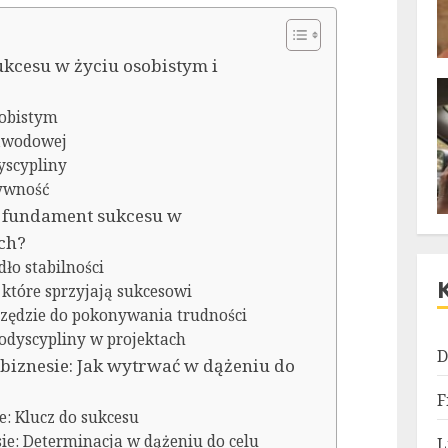
kcesu w życiu osobistym i
sobistym
awodowej
yscypliny
ywność
 fundament sukcesu w
ch?
ło stabilności
które sprzyjają sukcesowi
rzędzie do pokonywania trudności
odyscypliny w projektach
D
biznesie: Jak wytrwać w dążeniu do
F
e: Klucz do sukcesu
ie: Determinacja w dążeniu do celu
L