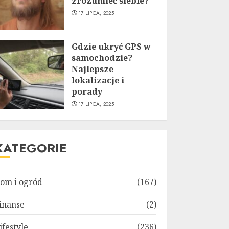
zrozumieć siebie?
17 LIPCA, 2025
Gdzie ukryć GPS w
samochodzie?
Najlepsze
lokalizacje i
porady
17 LIPCA, 2025
KATEGORIE
om i ogród
(167)
inanse
(2)
ifestyle
(236)