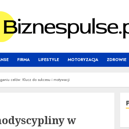
ANSE
FIRMA
LIFESTYLE
MOTORYZACJA
ZDROWIE
ganiu celów: Klucz do sukcesu i motywacji
odyscypliny w