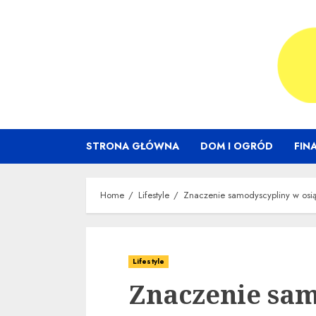
Skip
to
content
STRONA GŁÓWNA
DOM I OGRÓD
FIN
Home
Lifestyle
Znaczenie samodyscypliny w osią
Lifestyle
Znaczenie sam