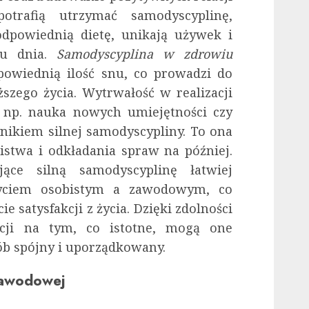
otrafią utrzymać samodyscyplinę,
odpowiednią dietę, unikają używek i
mu dnia.
Samodyscyplina w zdrowiu
powiednią ilość snu, co prowadzi do
zego życia​​. Wytrwałość w realizacji
k np. nauka nowych umiejętności czy
ynikiem silnej samodyscypliny. To ona
stwa i odkładania spraw na później.
ące silną samodyscyplinę łatwiej
życiem osobistym a zawodowym, co
ie satysfakcji z życia. Dzięki zdolności
cji na tym, co istotne, mogą one
ób spójny i uporządkowany.
zawodowej