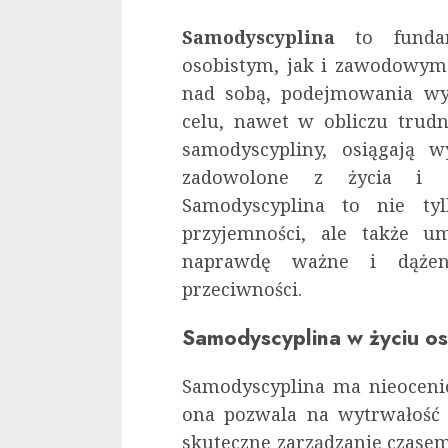
Samodyscyplina
to fundam
osobistym, jak i zawodowym.
nad sobą, podejmowania wy
celu, nawet w obliczu trudn
samodyscypliny, osiągają w
zadowolone z życia i sk
Samodyscyplina to nie ty
przyjemności, ale także um
naprawdę ważne i dążen
przeciwności.
Samodyscyplina w życiu o
Samodyscyplina ma nieoceni
ona pozwala na wytrwałość 
skuteczne zarządzanie czase