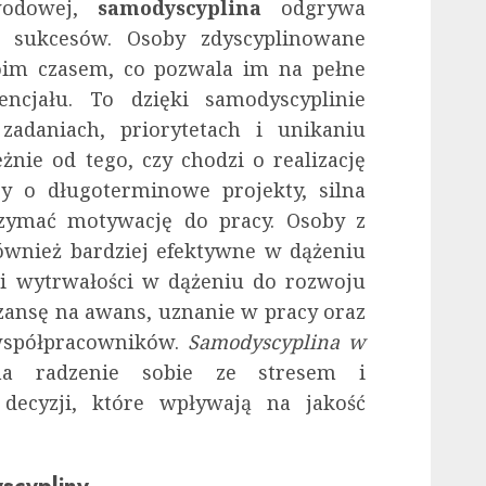
wodowej,
samodyscyplina
odgrywa
 sukcesów. Osoby zdyscyplinowane
woim czasem, co pozwala im na pełne
ncjału. To dzięki samodyscyplinie
 zadaniach, priorytetach i unikaniu
żnie od tego, czy chodzi o realizację
y o długoterminowe projekty, silna
zymać motywację do pracy. Osoby z
ównież bardziej efektywne w dążeniu
i wytrwałości w dążeniu do rozwoju
ansę na awans, uznanie w pracy oraz
współpracowników.
Samodyscyplina w
 radzenie sobie ze stresem i
ecyzji, które wpływają na jakość
yscypliny