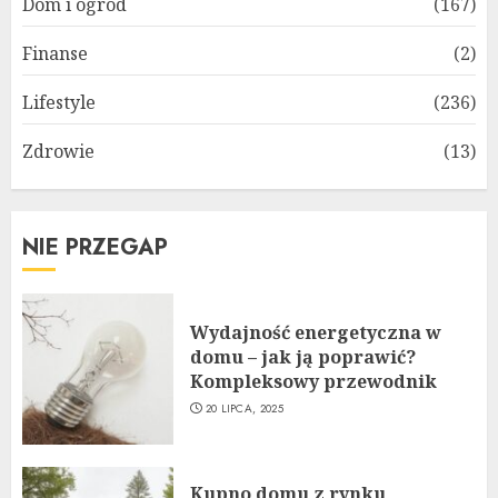
Dom i ogród
(167)
Finanse
(2)
Lifestyle
(236)
Zdrowie
(13)
NIE PRZEGAP
Wydajność energetyczna w
domu – jak ją poprawić?
Kompleksowy przewodnik
20 LIPCA, 2025
Kupno domu z rynku