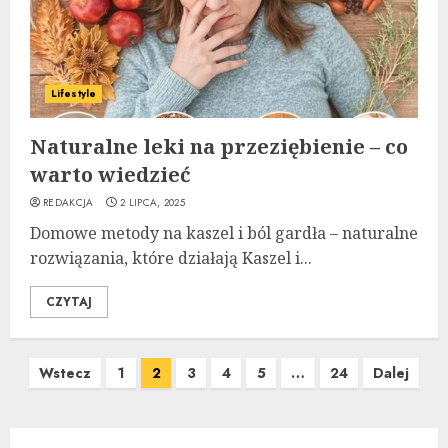
Lifestyle
Naturalne leki na przeziębienie – co
warto wiedzieć
REDAKCJA
2 LIPCA, 2025
Domowe metody na kaszel i ból gardła – naturalne
rozwiązania, które działają Kaszel i...
CZYTAJ
Stronicowanie
Wstecz
1
2
3
4
5
…
24
Dalej
wpisów