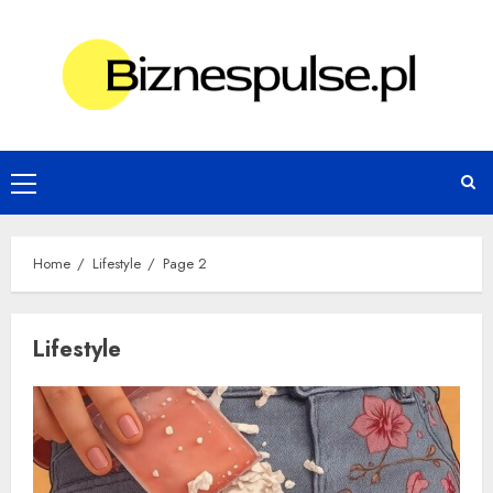
Skip
to
content
Primary
Menu
Home
Lifestyle
Page 2
Lifestyle