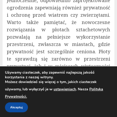
Jednocześnie, odpowiednio zaprojektowane
ogrodzenia zapewniają również prywatność
i ochronę przed wiatrem czy zwierzętami.
Warto także pamiętać, że nowoczesne
rozwiązania w płotach sztachetowych
pozwalają na pełniejsze wykorzystanie
przestrzeni, zwłaszcza w miastach, gdzie
prywatność jest szczególnie ceniona. Płoty
te sprawdzą się zarówno w przestrzeni
prywatnej, jak i w miejscach użyteczności
Używamy ciasteczek, aby zapewnić najlepszą jakość
publicznej, takich jak ogródki działkowe,
korzystania z naszej witryny.
placówki edukacyjne czy przestrzenie
Możesz dowiedzieć się więcej o tym, jakich ciasteczek
wspólne w miastach. Decydując się na płot
używamy, lub wyłączyć je w
ustawieniach
. Nasza
Polityka
sztachetowy, należy zastanowić się, jakie
Prywatności.
cechy są dla nas najważniejsze – tradycyjna
Akceptuj
estetyka, łatwość konserwacji, trwałość